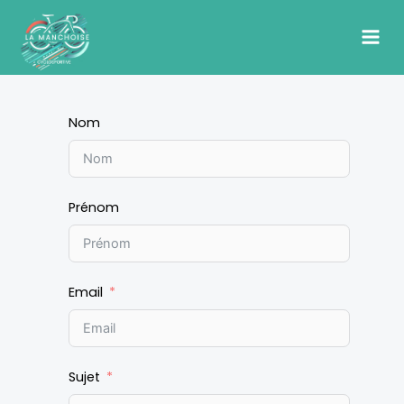
Aller
MAI
au
ME
contenu
Nom
Prénom
Email
Sujet